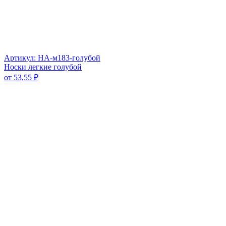
Артикул: НА-м183-голубой
Носки легкие голубой
от
53,55
₽