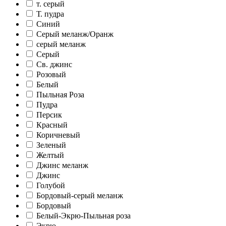
т. серый
Т. пудра
Синий
Серый меланж/Оранж
серый меланж
Серый
Св. джинс
Розовый
Белый
Пыльная Роза
Пудра
Персик
Красный
Коричневый
Зеленый
Желтый
Джинс меланж
Джинс
Голубой
Бордовый-серый меланж
Бордовый
Белый-Экрю-Пыльная роза
Экрю