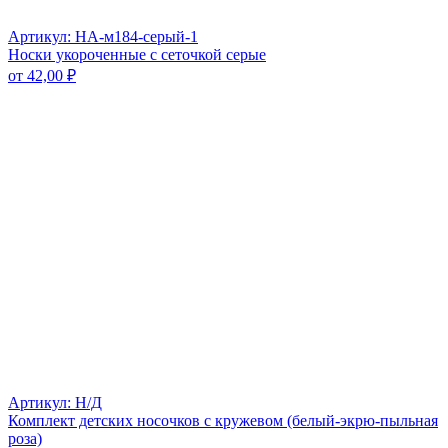
Артикул: НА-м184-серый-1
Носки укороченные с сеточкой серые
от
42,00
₽
Артикул: Н/Д
Комплект детских носочков с кружевом (белый-экрю-пыльная
роза)