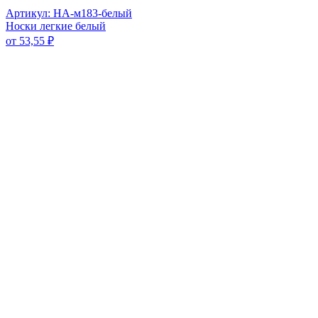
Артикул: НА-м183-белый
Носки легкие белый
от
53,55
₽